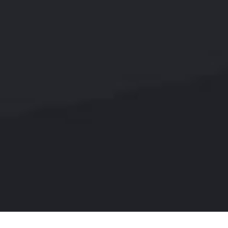
3W系列使用视频
?
网站栏目
关于我们
产品中心
新闻动态
招商加盟
联系我们
邮箱订阅