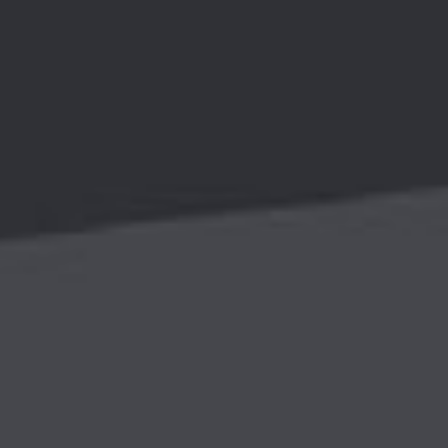
语言选择:
网站导航
Toggl
navig
888
产品分类